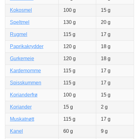
Kokosmel
100 g
15 g
Speltmel
130 g
20 g
Rugmel
115 g
17 g
Paprikakrydder
120 g
18 g
Gurkemeie
120 g
18 g
Kardemomme
115 g
17 g
Spisskummen
115 g
17 g
Korianderfrø
100 g
15 g
Koriander
15 g
2 g
Muskatnøtt
115 g
17 g
Kanel
60 g
9 g