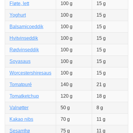
Fløte, lett
100 g
15 g
Yoghurt
100 g
15 g
Balsamicoeddik
100 g
15 g
Hvitvinseddik
100 g
15 g
Rødvinseddik
100 g
15 g
Soyasaus
100 g
15 g
Worcestershiresaus
100 g
15 g
Tomatpuré
140 g
21 g
Tomatketchup
120 g
18 g
Valnøtter
50 g
8 g
Kakao nibs
70 g
11 g
Sesamfrø
75 g
11 g