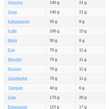
Honning
140 g
21 g
Sirup
140 g
21 g
Kakaopulver
50 g
8 g
Kaffe
100 g
15 g
Melis
50 g
8 g
Egg
70 g
11 g
Mandler
70 g
11 g
Rosiner
70 g
11 g
Solsikkefrø
70 g
11 g
Tørrgjær
40 g
6 g
Gjær
170 g
26 g
Bakepulver
115 g
17 g