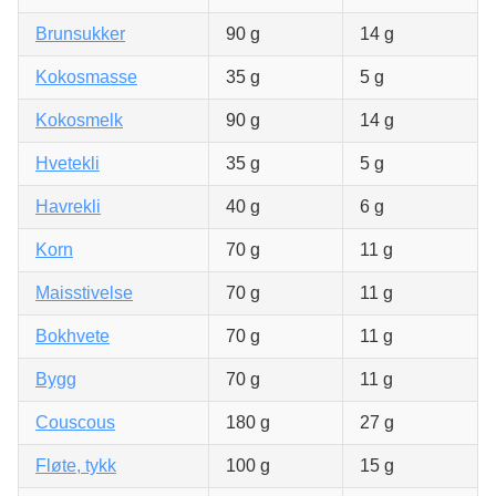
Brunsukker
90 g
14 g
Kokosmasse
35 g
5 g
Kokosmelk
90 g
14 g
Hvetekli
35 g
5 g
Havrekli
40 g
6 g
Korn
70 g
11 g
Maisstivelse
70 g
11 g
Bokhvete
70 g
11 g
Bygg
70 g
11 g
Couscous
180 g
27 g
Fløte, tykk
100 g
15 g