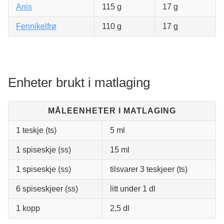
Anis
115 g
17 g
Fennikelfrø
110 g
17 g
Enheter brukt i matlaging
MÅLEENHETER I MATLAGING
1 teskje (ts)
5 ml
1 spiseskje (ss)
15 ml
1 spiseskje (ss)
tilsvarer 3 teskjeer (ts)
6 spiseskjeer (ss)
litt under 1 dl
1 kopp
2,5 dl