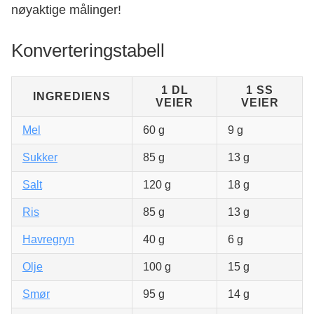
nøyaktige målinger!
Konverteringstabell
1 DL
1 SS
INGREDIENS
VEIER
VEIER
Mel
60 g
9 g
Sukker
85 g
13 g
Salt
120 g
18 g
Ris
85 g
13 g
Havregryn
40 g
6 g
Olje
100 g
15 g
Smør
95 g
14 g