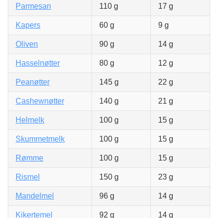
Parmesan
110 g
17 g
Kapers
60 g
9 g
Oliven
90 g
14 g
Hasselnøtter
80 g
12 g
Peanøtter
145 g
22 g
Cashewnøtter
140 g
21 g
Helmelk
100 g
15 g
Skummetmelk
100 g
15 g
Rømme
100 g
15 g
Rismel
150 g
23 g
Mandelmel
96 g
14 g
Kikertemel
92 g
14 g