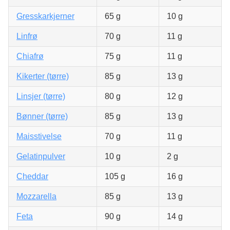
Gresskarkjerner
65 g
10 g
Linfrø
70 g
11 g
Chiafrø
75 g
11 g
Kikerter (tørre)
85 g
13 g
Linsjer (tørre)
80 g
12 g
Bønner (tørre)
85 g
13 g
Maisstivelse
70 g
11 g
Gelatinpulver
10 g
2 g
Cheddar
105 g
16 g
Mozzarella
85 g
13 g
Feta
90 g
14 g