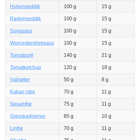
Hvitvinseddik
100 g
15 g
Rødvinseddik
100 g
15 g
Soyasaus
100 g
15 g
Worcestershiresaus
100 g
15 g
Tomatpuré
140 g
21 g
Tomatketchup
120 g
18 g
Valnøtter
50 g
8 g
Kakao nibs
70 g
11 g
Sesamfrø
75 g
11 g
Gresskarkjerner
65 g
10 g
Linfrø
70 g
11 g