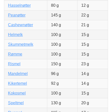
Hasselnøtter
80 g
12 g
Peanøtter
145 g
22 g
Cashewnøtter
140 g
21 g
Helmelk
100 g
15 g
Skummetmelk
100 g
15 g
Rømme
100 g
15 g
Rismel
150 g
23 g
Mandelmel
96 g
14 g
Kikertemel
92 g
14 g
Kokosmel
100 g
15 g
Speltmel
130 g
20 g