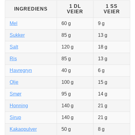
1 DL
1 SS
INGREDIENS
VEIER
VEIER
Mel
60 g
9 g
Sukker
85 g
13 g
Salt
120 g
18 g
Ris
85 g
13 g
Havregryn
40 g
6 g
Olje
100 g
15 g
Smør
95 g
14 g
Honning
140 g
21 g
Sirup
140 g
21 g
Kakaopulver
50 g
8 g