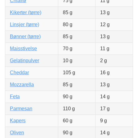
Chiafrø
75 g
11 g
Kikerter (tørre)
85 g
13 g
Linsjer (tørre)
80 g
12 g
Bønner (tørre)
85 g
13 g
Maisstivelse
70 g
11 g
Gelatinpulver
10 g
2 g
Cheddar
105 g
16 g
Mozzarella
85 g
13 g
Feta
90 g
14 g
Parmesan
110 g
17 g
Kapers
60 g
9 g
Oliven
90 g
14 g