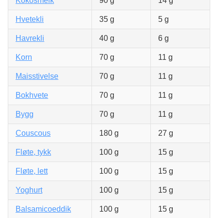
Kokosmelk
90 g
14 g
Hvetekli
35 g
5 g
Havrekli
40 g
6 g
Korn
70 g
11 g
Maisstivelse
70 g
11 g
Bokhvete
70 g
11 g
Bygg
70 g
11 g
Couscous
180 g
27 g
Fløte, tykk
100 g
15 g
Fløte, lett
100 g
15 g
Yoghurt
100 g
15 g
Balsamicoeddik
100 g
15 g