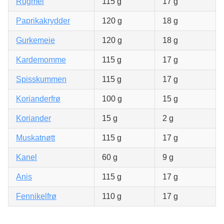
Rugmel
115 g
17 g
Paprikakrydder
120 g
18 g
Gurkemeie
120 g
18 g
Kardemomme
115 g
17 g
Spisskummen
115 g
17 g
Korianderfrø
100 g
15 g
Koriander
15 g
2 g
Muskatnøtt
115 g
17 g
Kanel
60 g
9 g
Anis
115 g
17 g
Fennikelfrø
110 g
17 g