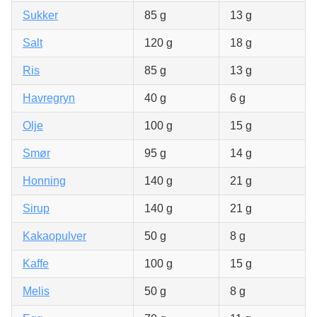
Sukker
85 g
13 g
Salt
120 g
18 g
Ris
85 g
13 g
Havregryn
40 g
6 g
Olje
100 g
15 g
Smør
95 g
14 g
Honning
140 g
21 g
Sirup
140 g
21 g
Kakaopulver
50 g
8 g
Kaffe
100 g
15 g
Melis
50 g
8 g