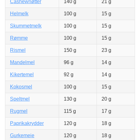
Cashewnøtter
140 g
21 g
Helmelk
100 g
15 g
Skummetmelk
100 g
15 g
Rømme
100 g
15 g
Rismel
150 g
23 g
Mandelmel
96 g
14 g
Kikertemel
92 g
14 g
Kokosmel
100 g
15 g
Speltmel
130 g
20 g
Rugmel
115 g
17 g
Paprikakrydder
120 g
18 g
Gurkemeie
120 g
18 g