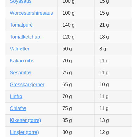
Soyasaus
100 g
15 g
Worcestershiresaus
100 g
15 g
Tomatpuré
140 g
21 g
Tomatketchup
120 g
18 g
Valnøtter
50 g
8 g
Kakao nibs
70 g
11 g
Sesamfrø
75 g
11 g
Gresskarkjerner
65 g
10 g
Linfrø
70 g
11 g
Chiafrø
75 g
11 g
Kikerter (tørre)
85 g
13 g
Linsjer (tørre)
80 g
12 g