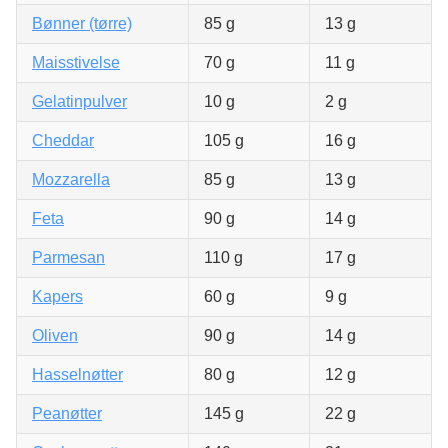
Bønner (tørre)
85 g
13 g
Maisstivelse
70 g
11 g
Gelatinpulver
10 g
2 g
Cheddar
105 g
16 g
Mozzarella
85 g
13 g
Feta
90 g
14 g
Parmesan
110 g
17 g
Kapers
60 g
9 g
Oliven
90 g
14 g
Hasselnøtter
80 g
12 g
Peanøtter
145 g
22 g