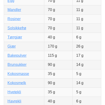
Egg
70 g
11 g
Mandler
70 g
11 g
Rosiner
70 g
11 g
Solsikkefrø
70 g
11 g
Tørrgjær
40 g
6 g
Gjær
170 g
26 g
Bakepulver
115 g
17 g
Brunsukker
90 g
14 g
Kokosmasse
35 g
5 g
Kokosmelk
90 g
14 g
Hvetekli
35 g
5 g
Havrekli
40 g
6 g