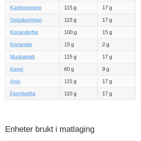
Kardemomme
115 g
17 g
Spisskummen
115 g
17 g
Korianderfrø
100 g
15 g
Koriander
15 g
2 g
Muskatnøtt
115 g
17 g
Kanel
60 g
9 g
Anis
115 g
17 g
Fennikelfrø
110 g
17 g
Enheter brukt i matlaging