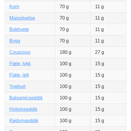
Korn
70 g
11 g
Maisstivelse
70 g
11 g
Bokhvete
70 g
11 g
Bygg
70 g
11 g
Couscous
180 g
27 g
Fløte, tykk
100 g
15 g
Fløte, lett
100 g
15 g
Yoghurt
100 g
15 g
Balsamicoeddik
100 g
15 g
Hvitvinseddik
100 g
15 g
Rødvinseddik
100 g
15 g