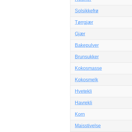
Solsikkefrø
Tørrgjær
Gjær
Bakepulver
Brunsukker
Kokosmasse
Kokosmelk
Hvetekli
Havrekli
Korn
Maisstivelse