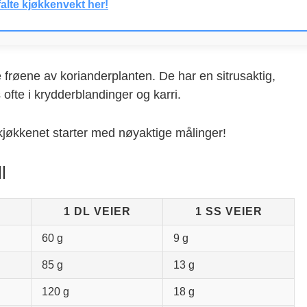
alte kjøkkenvekt her!
 frøene av korianderplanten. De har en sitrusaktig,
ofte i krydderblandinger og karri.
kjøkkenet starter med nøyaktige målinger!
l
1 DL VEIER
1 SS VEIER
60 g
9 g
85 g
13 g
120 g
18 g