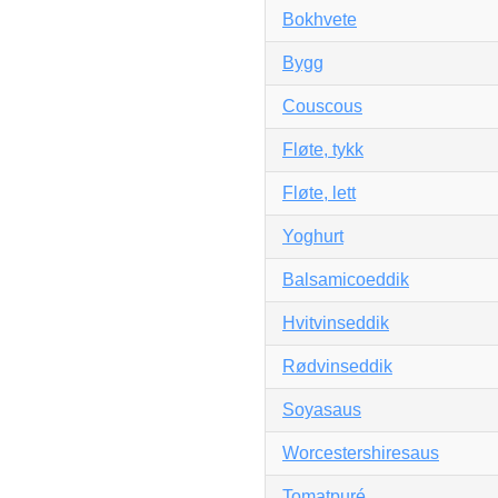
Bokhvete
Bygg
Couscous
Fløte, tykk
Fløte, lett
Yoghurt
Balsamicoeddik
Hvitvinseddik
Rødvinseddik
Soyasaus
Worcestershiresaus
Tomatpuré