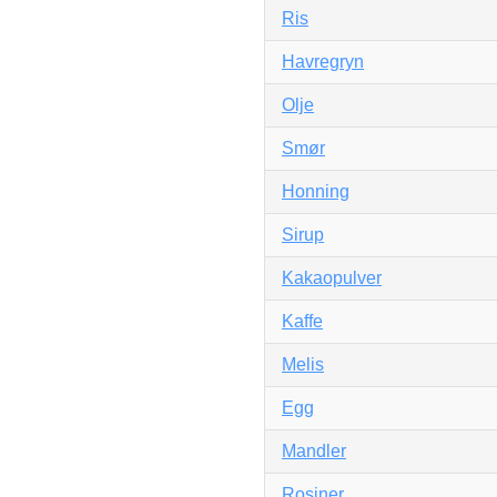
Ris
Havregryn
Olje
Smør
Honning
Sirup
Kakaopulver
Kaffe
Melis
Egg
Mandler
Rosiner