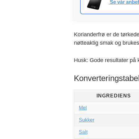
Se vår anbef
Korianderfrø er de tørkede
nøtteaktig smak og brukes 
Husk: Gode resultater på 
Konverteringstabel
INGREDIENS
Mel
Sukker
Salt