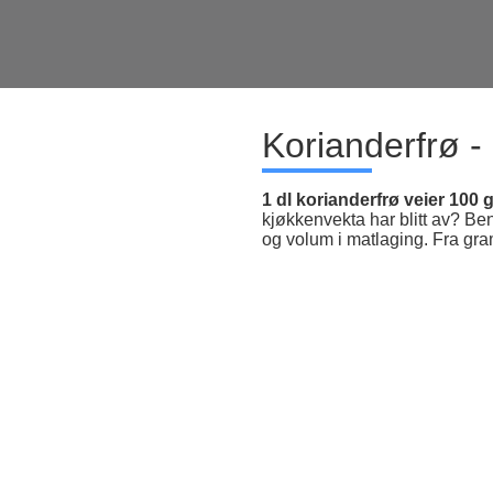
Korianderfrø -
1 dl korianderfrø veier 100 
kjøkkenvekta har blitt av? Be
og volum i matlaging. Fra gram