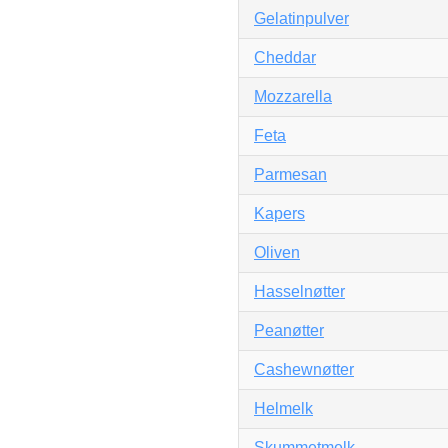
Gelatinpulver
Cheddar
Mozzarella
Feta
Parmesan
Kapers
Oliven
Hasselnøtter
Peanøtter
Cashewnøtter
Helmelk
Skummetmelk