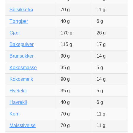
Solsikkefrø
70 g
11 g
Tørrgjær
40 g
6 g
Gjær
170 g
26 g
Bakepulver
115 g
17 g
Brunsukker
90 g
14 g
Kokosmasse
35 g
5 g
Kokosmelk
90 g
14 g
Hvetekli
35 g
5 g
Havrekli
40 g
6 g
Korn
70 g
11 g
Maisstivelse
70 g
11 g