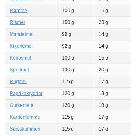
Rømme
100 g
15 g
Rismel
150 g
23 g
Mandelmel
96 g
14 g
Kikertemel
92 g
14 g
Kokosmel
100 g
15 g
Speltmel
130 g
20 g
Rugmel
115 g
17 g
Paprikakrydder
120 g
18 g
Gurkemeie
120 g
18 g
Kardemomme
115 g
17 g
Spisskummen
115 g
17 g