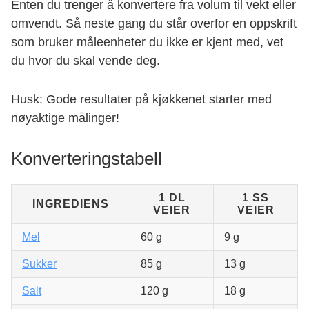
Enten du trenger å konvertere fra volum til vekt eller
omvendt. Så neste gang du står overfor en oppskrift
som bruker måleenheter du ikke er kjent med, vet
du hvor du skal vende deg.
Husk: Gode resultater på kjøkkenet starter med
nøyaktige målinger!
Konverteringstabell
1 DL
1 SS
INGREDIENS
VEIER
VEIER
Mel
60 g
9 g
Sukker
85 g
13 g
Salt
120 g
18 g