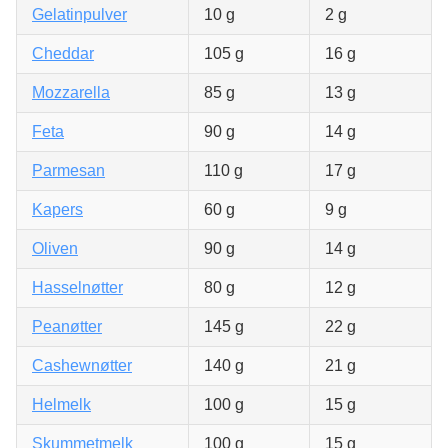
Gelatinpulver
10 g
2 g
Cheddar
105 g
16 g
Mozzarella
85 g
13 g
Feta
90 g
14 g
Parmesan
110 g
17 g
Kapers
60 g
9 g
Oliven
90 g
14 g
Hasselnøtter
80 g
12 g
Peanøtter
145 g
22 g
Cashewnøtter
140 g
21 g
Helmelk
100 g
15 g
Skummetmelk
100 g
15 g