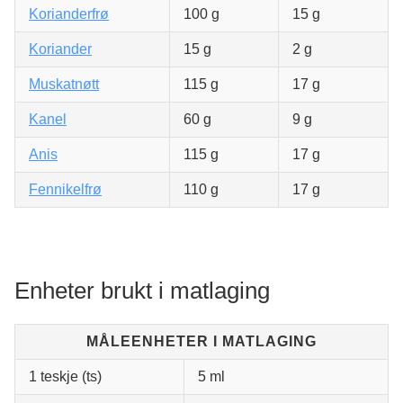
Korianderfrø
100 g
15 g
Koriander
15 g
2 g
Muskatnøtt
115 g
17 g
Kanel
60 g
9 g
Anis
115 g
17 g
Fennikelfrø
110 g
17 g
Enheter brukt i matlaging
MÅLEENHETER I MATLAGING
1 teskje (ts)
5 ml