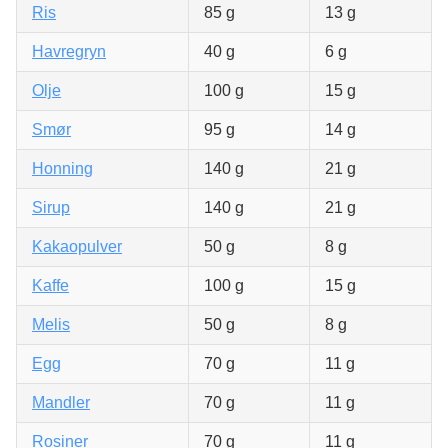
Ris
85 g
13 g
Havregryn
40 g
6 g
Olje
100 g
15 g
Smør
95 g
14 g
Honning
140 g
21 g
Sirup
140 g
21 g
Kakaopulver
50 g
8 g
Kaffe
100 g
15 g
Melis
50 g
8 g
Egg
70 g
11 g
Mandler
70 g
11 g
Rosiner
70 g
11 g