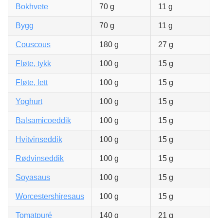
Bokhvete
70 g
11 g
Bygg
70 g
11 g
Couscous
180 g
27 g
Fløte, tykk
100 g
15 g
Fløte, lett
100 g
15 g
Yoghurt
100 g
15 g
Balsamicoeddik
100 g
15 g
Hvitvinseddik
100 g
15 g
Rødvinseddik
100 g
15 g
Soyasaus
100 g
15 g
Worcestershiresaus
100 g
15 g
Tomatpuré
140 g
21 g