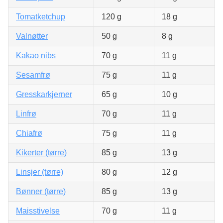
Tomatketchup
120 g
18 g
Valnøtter
50 g
8 g
Kakao nibs
70 g
11 g
Sesamfrø
75 g
11 g
Gresskarkjerner
65 g
10 g
Linfrø
70 g
11 g
Chiafrø
75 g
11 g
Kikerter (tørre)
85 g
13 g
Linsjer (tørre)
80 g
12 g
Bønner (tørre)
85 g
13 g
Maisstivelse
70 g
11 g