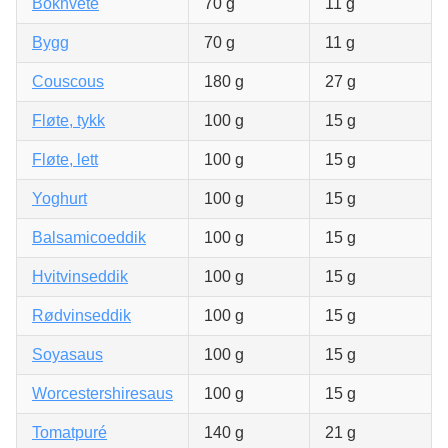
Bokhvete
70 g
11 g
Bygg
70 g
11 g
Couscous
180 g
27 g
Fløte, tykk
100 g
15 g
Fløte, lett
100 g
15 g
Yoghurt
100 g
15 g
Balsamicoeddik
100 g
15 g
Hvitvinseddik
100 g
15 g
Rødvinseddik
100 g
15 g
Soyasaus
100 g
15 g
Worcestershiresaus
100 g
15 g
Tomatpuré
140 g
21 g