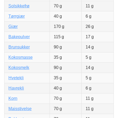
Solsikkefrø
70 g
11 g
Tørrgjær
40 g
6 g
Gjær
170 g
26 g
Bakepulver
115 g
17 g
Brunsukker
90 g
14 g
Kokosmasse
35 g
5 g
Kokosmelk
90 g
14 g
Hvetekli
35 g
5 g
Havrekli
40 g
6 g
Korn
70 g
11 g
Maisstivelse
70 g
11 g