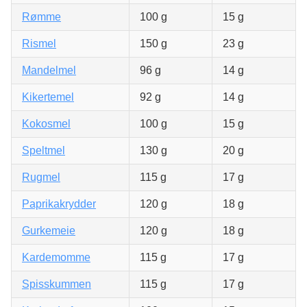
Rømme
100 g
15 g
Rismel
150 g
23 g
Mandelmel
96 g
14 g
Kikertemel
92 g
14 g
Kokosmel
100 g
15 g
Speltmel
130 g
20 g
Rugmel
115 g
17 g
Paprikakrydder
120 g
18 g
Gurkemeie
120 g
18 g
Kardemomme
115 g
17 g
Spisskummen
115 g
17 g