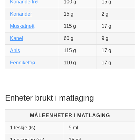
Korianderfrø
100 g
15 g
Koriander
15 g
2 g
Muskatnøtt
115 g
17 g
Kanel
60 g
9 g
Anis
115 g
17 g
Fennikelfrø
110 g
17 g
Enheter brukt i matlaging
MÅLEENHETER I MATLAGING
1 teskje (ts)
5 ml
1 spiseskje (ss)
15 ml