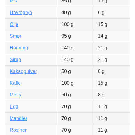
Ris
85 g
13 g
Havregryn
40 g
6 g
Olje
100 g
15 g
Smør
95 g
14 g
Honning
140 g
21 g
Sirup
140 g
21 g
Kakaopulver
50 g
8 g
Kaffe
100 g
15 g
Melis
50 g
8 g
Egg
70 g
11 g
Mandler
70 g
11 g
Rosiner
70 g
11 g