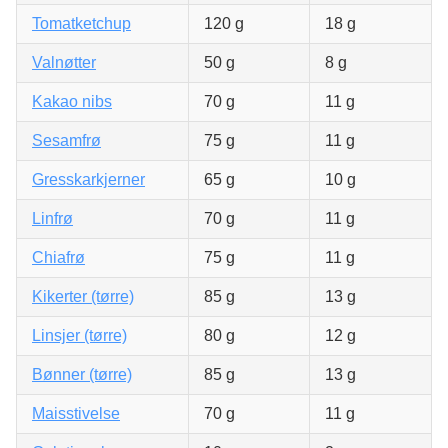
Tomatketchup
120 g
18 g
Valnøtter
50 g
8 g
Kakao nibs
70 g
11 g
Sesamfrø
75 g
11 g
Gresskarkjerner
65 g
10 g
Linfrø
70 g
11 g
Chiafrø
75 g
11 g
Kikerter (tørre)
85 g
13 g
Linsjer (tørre)
80 g
12 g
Bønner (tørre)
85 g
13 g
Maisstivelse
70 g
11 g