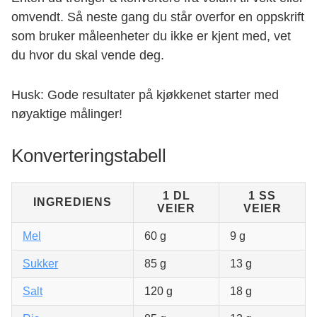
omvendt. Så neste gang du står overfor en oppskrift
som bruker måleenheter du ikke er kjent med, vet
du hvor du skal vende deg.
Husk: Gode resultater på kjøkkenet starter med
nøyaktige målinger!
Konverteringstabell
1 DL
1 SS
INGREDIENS
VEIER
VEIER
Mel
60 g
9 g
Sukker
85 g
13 g
Salt
120 g
18 g