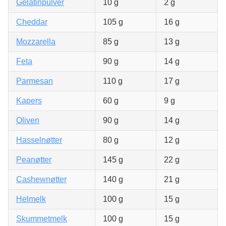
Gelatinpulver
10 g
2 g
Cheddar
105 g
16 g
Mozzarella
85 g
13 g
Feta
90 g
14 g
Parmesan
110 g
17 g
Kapers
60 g
9 g
Oliven
90 g
14 g
Hasselnøtter
80 g
12 g
Peanøtter
145 g
22 g
Cashewnøtter
140 g
21 g
Helmelk
100 g
15 g
Skummetmelk
100 g
15 g